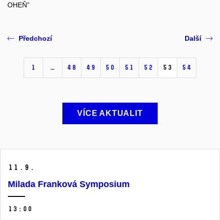
OHEŇ”
Předchozí
Další
1
…
48
49
50
51
52
53
54
VÍCE AKTUALIT
11.
9.
Milada Franková Symposium
13:00