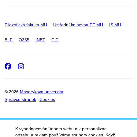
Filozofická fakulta MU
Ústřední knihovna FF MU
IS MU
ELF
O365
INET
CIT
Facebook
Instagram
© 2026
Masarykova univerzita
Správce stránek
Cookies
K vyhodnocování tohoto webu a k personalizaci
obsahu a reklam používáme soubory cookies. Když