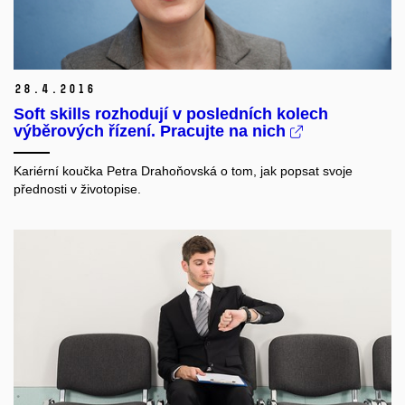
28.
4.
2016
Soft skills rozhodují v posledních kolech
výběrových řízení. Pracujte na nich
Kariérní koučka Petra Drahoňovská o tom, jak popsat svoje
přednosti v životopise.