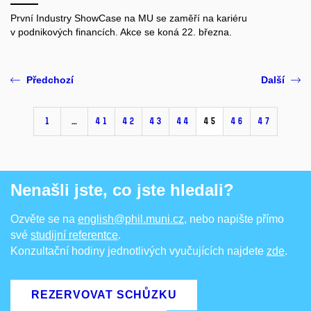
První Industry ShowCase na MU se zaměří na kariéru
v podnikových financích. Akce se koná 22. března.
Předchozí
Další
1
…
41
42
43
44
45
46
47
Nenašli jste, co jste hledali?
Ozvěte se na
english@phil.muni.cz
, nebo napište přímo
své
studijní referentce
.
Konzultační hodiny jednotlivých vyučujících najdete
zde
.
REZERVOVAT SCHŮZKU