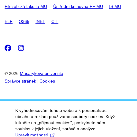
Filozofická fakulta MU
Ústřední knihovna FF MU
IS MU
ELF
O365
INET
CIT
Facebook
Instagram
© 2026
Masarykova univerzita
Správce stránek
Cookies
K vyhodnocování tohoto webu a k personalizaci
obsahu a reklam používáme soubory cookies. Když
klikněte na „přijmout cookies", poskytnete nám
souhlas k jejich uložení, správě a analýze.
Upravit možnosti