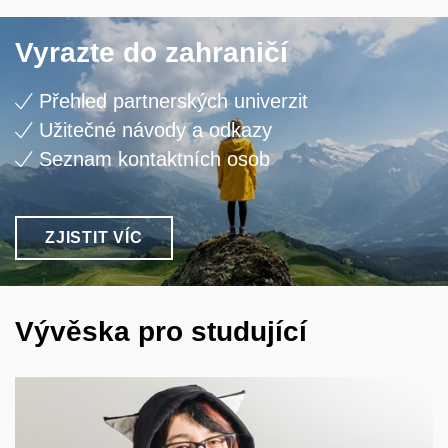
Vyrazte do zahraničí
Přehled partnerských univerzit
Užitečné návody a odkazy
Seznam kontaktních osob
ZJISTIT VÍC
Vývěska pro studující