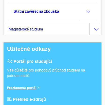
Státní závěrečná zkouška
Magisterské studium
Užitečné odkazy
Portál pro studující
Vše důležité pro pohodový průchod studiem na
jednom místě.
Prozkoumat portál
Přehled e-zdrojů