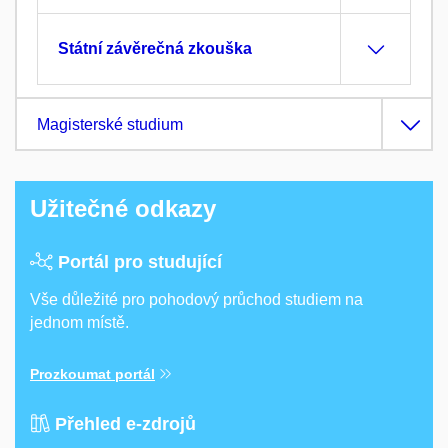
Státní závěrečná zkouška
Magisterské studium
Užitečné odkazy
Portál pro studující
Vše důležité pro pohodový průchod studiem na
jednom místě.
Prozkoumat portál
Přehled e-zdrojů