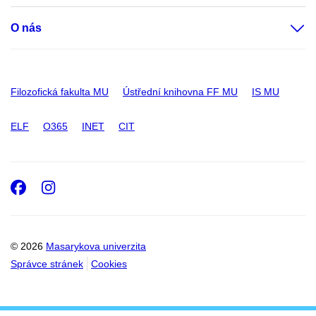
O nás
Filozofická fakulta MU
Ústřední knihovna FF MU
IS MU
ELF
O365
INET
CIT
Facebook
Instagram
© 2026
Masarykova univerzita
Správce stránek
Cookies