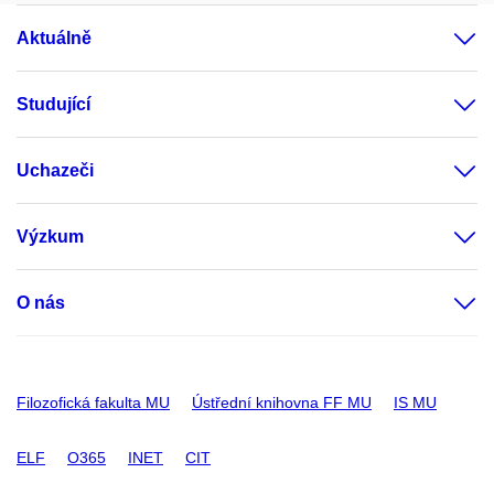
Aktuálně
Studující
Uchazeči
Výzkum
O nás
Filozofická fakulta MU
Ústřední knihovna FF MU
IS MU
ELF
O365
INET
CIT