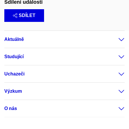
Sdílení události
SDÍLET
Aktuálně
Studující
Uchazeči
Výzkum
O nás