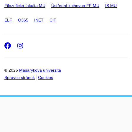
Filozofická fakulta MU
Ústřední knihovna FF MU
IS MU
ELF
O365
INET
CIT
Facebook
Instagram
© 2026
Masarykova univerzita
Správce stránek
Cookies