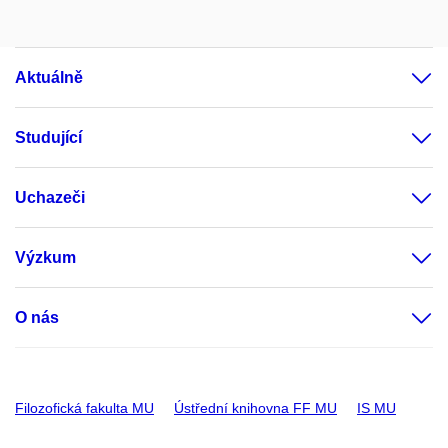
Aktuálně
Studující
Uchazeči
Výzkum
O nás
Filozofická fakulta MU
Ústřední knihovna FF MU
IS MU