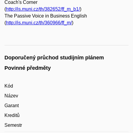
Coach's Corner
(
http://is.muni.cz/th/382652/ff_m_b1/
)
The Passive Voice in Business English
(
http://is.muni.cz/th/360966/ff_m/
)
Doporučený průchod studijním plánem
Povinné předměty
Kód
Název
Garant
Kreditů
Semestr