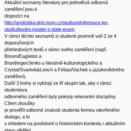
Aktuální seznamy literatury pro jednotlivá odborná
zaměření jsou k
dispozici na
http://anglistika.phil.muni.cz/studium/informace-ke-
studiu/books-master-s-state-exam
.
V rámci těchto seznamů si studenti povinně volí 2 ze 4
doporučených
přehledových textů v rámci svého zaměření (např.
Bloom/Eagleton a
Brantlinger/Jenks u literárně-kulturologického a
Crystal/Svartvik&Leech a Firbas/Vachek u jazykovědného
zaměření).
Další 3 knihy si vybírají ze tří skupin tak, aby v rámci
studentova
odborného zaměření byly pokryty relevantní disciplíny.
Cílem zkoušky
je prověřit odborné znalosti studenta formou otevřeného
dialogu, a to
s ohledem na povědomí o historickém kontextu i aktuálním
stavu vědění