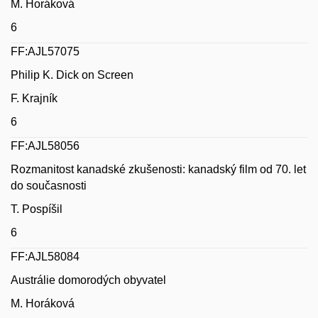
M. Horáková
6
FF:AJL57075
Philip K. Dick on Screen
F. Krajník
6
FF:AJL58056
Rozmanitost kanadské zkušenosti: kanadský film od 70. let
do současnosti
T. Pospíšil
6
FF:AJL58084
Austrálie domorodých obyvatel
M. Horáková