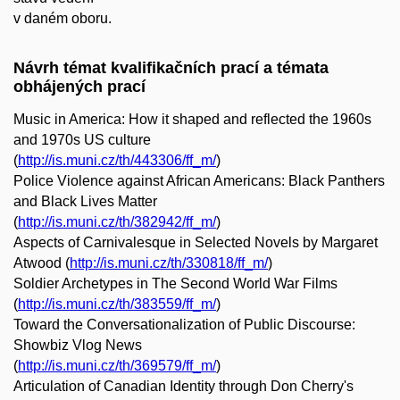
v daném oboru.
Návrh témat kvalifikačních prací a témata
obhájených prací
Music in America: How it shaped and reflected the 1960s
and 1970s US culture
(
http://is.muni.cz/th/443306/ff_m/
)
Police Violence against African Americans: Black Panthers
and Black Lives Matter
(
http://is.muni.cz/th/382942/ff_m/
)
Aspects of Carnivalesque in Selected Novels by Margaret
Atwood (
http://is.muni.cz/th/330818/ff_m/
)
Soldier Archetypes in The Second World War Films
(
http://is.muni.cz/th/383559/ff_m/
)
Toward the Conversationalization of Public Discourse:
Showbiz Vlog News
(
http://is.muni.cz/th/369579/ff_m/
)
Articulation of Canadian Identity through Don Cherry's