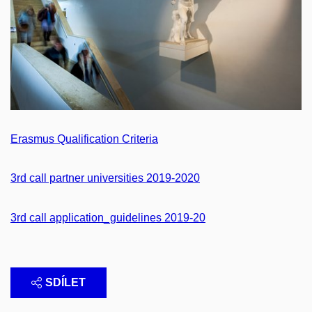
Erasmus Qualification Criteria
3rd call partner universities 2019-2020
3rd call application_guidelines 2019-20
SDÍLET