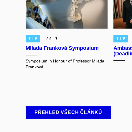
TIP
TIP
29.
7.
MIlada Franková Symposium
Ambass
(Deadl
Symposium in Honour of Professor Milada
Franková.
PŘEHLED VŠECH ČLÁNKŮ