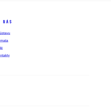
 nás
ústavu
émata
dé
ntakty