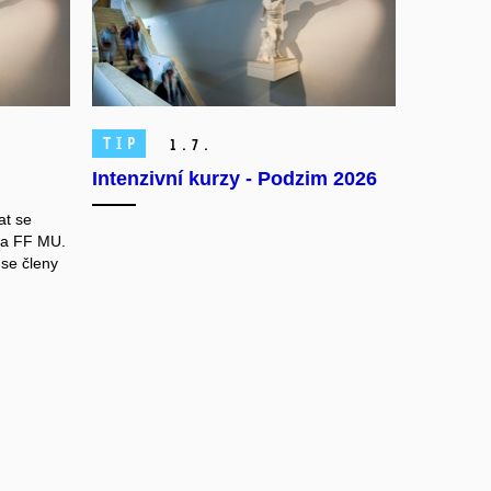
TIP
1.
7.
Intenzivní kurzy - Podzim 2026
at se
na FF MU.
se členy