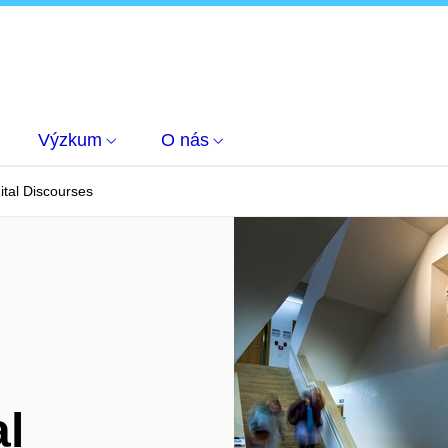
Výzkum
O nás
tal Discourses
al