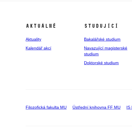
Aktuálně
Studující
Aktuality
Bakalářské studium
Kalendář akcí
Navazující magisterské
studium
Doktorské studium
Filozofická fakulta MU
Ústřední knihovna FF MU
IS