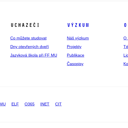
Uchazeči
Výzkum
O
Co můžete studovat
Náš výzkum
O 
Dny otevřených dveří
Projekty
T
Jazyková škola při FF MU
Publikace
Li
Časopisy
Ko
 MU
ELF
O365
INET
CIT