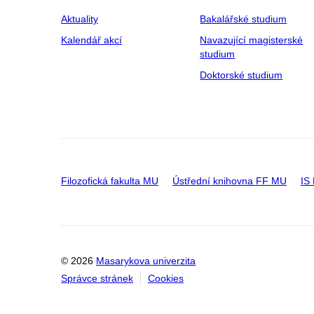
Aktuality
Bakalářské studium
Kalendář akcí
Navazující magisterské
studium
Doktorské studium
Filozofická fakulta MU
Ústřední knihovna FF MU
IS
© 2026
Masarykova univerzita
Správce stránek
Cookies