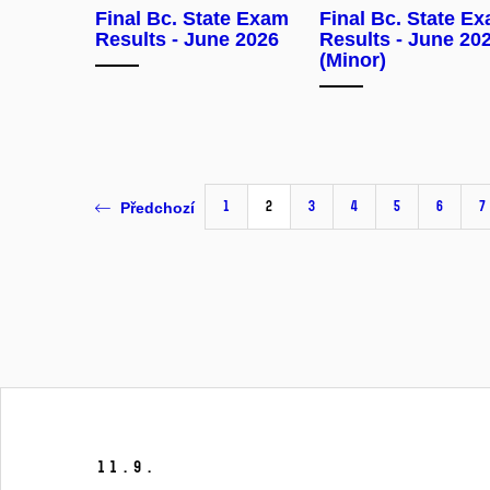
Final Bc. State Exam
Final Bc. State E
Results - June 2026
Results - June 20
(Minor)
1
2
3
4
5
6
7
Předchozí
11.
9.