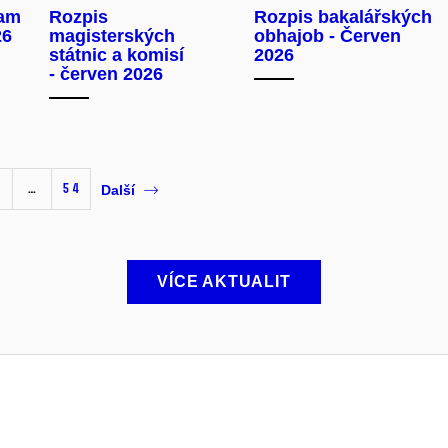
xam
Rozpis
Rozpis bakalářských
26
magisterských
obhajob - Červen
státnic a komisí
2026
- červen 2026
…
54
Další
VÍCE AKTUALIT