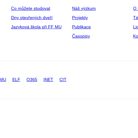
Co můžete studovat
Náš výzkum
O 
Dny otevřených dveří
Projekty
T
Jazyková škola při FF MU
Publikace
Li
Časopisy
Ko
 MU
ELF
O365
INET
CIT