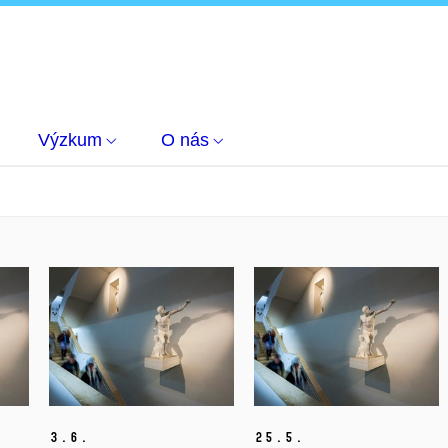
Výzkum
O nás
3.
6.
25.
5.