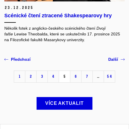
23.
12.
2025
Scénické čtení ztracené Shakespearovy hry
Několik fotek z anglicko-českého scénického čtení
Dvojí
falše
Lewise Theobalda, které se uskutečnilo 17. prosince 2025
na Filozofické fakultě Masarykovy univerzity.
Předchozí
Další
1
2
3
4
5
6
7
…
54
VÍCE AKTUALIT