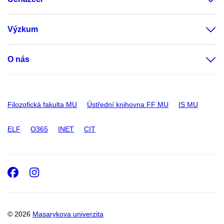
Výzkum
O nás
Filozofická fakulta MU
Ústřední knihovna FF MU
IS MU
ELF
O365
INET
CIT
Facebook
Instagram
© 2026
Masarykova univerzita