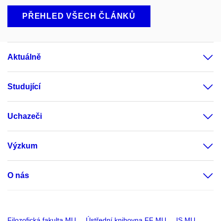
PŘEHLED VŠECH ČLÁNKŮ
Aktuálně
Studující
Uchazeči
Výzkum
O nás
Filozofická fakulta MU
Ústřední knihovna FF MU
IS MU