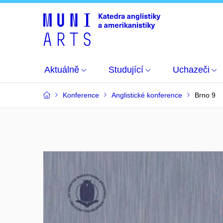
Aktuálně
Studující
Uchazeči
Konference
Anglistické konference
Brno 9