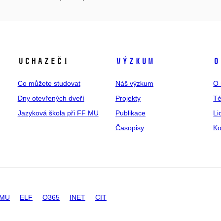
Uchazeči
Výzkum
O
Co můžete studovat
Náš výzkum
O 
Dny otevřených dveří
Projekty
T
Jazyková škola při FF MU
Publikace
Li
Časopisy
Ko
 MU
ELF
O365
INET
CIT