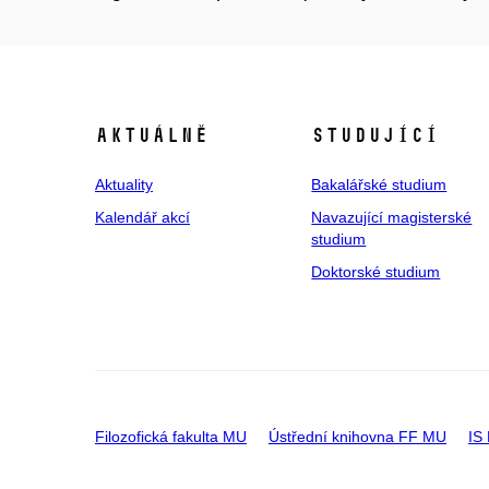
Aktuálně
Studující
Aktuality
Bakalářské studium
Kalendář akcí
Navazující magisterské
studium
Doktorské studium
Filozofická fakulta MU
Ústřední knihovna FF MU
IS