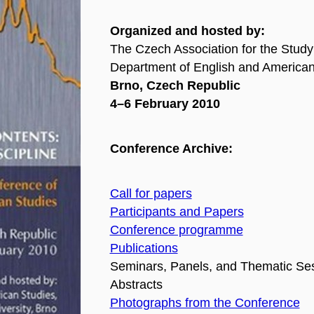
Organized and hosted by:
The Czech Association for the Stud
Department of English and American 
Brno, Czech Republic
4–6 February 2010
Conference Archive:
Call for papers
Participants and Papers
Conference programme
Publications
Seminars, Panels, and Thematic Ses
Abstracts
Photographs from the Conference