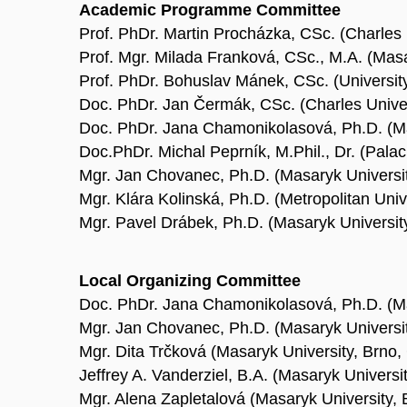
Academic Programme Committee
Prof. PhDr. Martin Procházka, CSc. (Charles 
Prof. Mgr. Milada Franková, CSc., M.A. (Masa
Prof. PhDr. Bohuslav Mánek, CSc. (Universit
Doc. PhDr. Jan Čermák, CSc. (Charles Univer
Doc. PhDr. Jana Chamonikolasová, Ph.D. (Ma
Doc.PhDr. Michal Peprník, M.Phil., Dr. (Pala
Mgr. Jan Chovanec, Ph.D. (Masaryk Universit
Mgr. Klára Kolinská, Ph.D. (Metropolitan Uni
Mgr. Pavel Drábek, Ph.D. (Masaryk Universit
Local Organizing Committee
Doc. PhDr. Jana Chamonikolasová, Ph.D. (Ma
Mgr. Jan Chovanec, Ph.D. (Masaryk Universit
Mgr. Dita Trčková (Masaryk University, Brno,
Jeffrey A. Vanderziel, B.A. (Masaryk Universi
Mgr. Alena Zapletalová (Masaryk University,