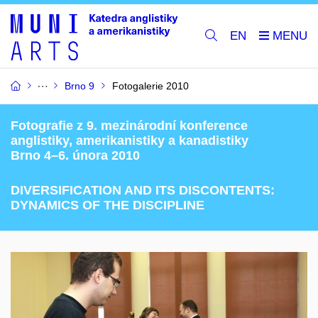
EN
Brno 9
Fotogalerie 2010
Fotografie z 9. mezinárodní konference
anglistiky, amerikanistiky a kanadistiky
Brno 4–6. února 2010
DIVERSIFICATION AND ITS DISCONTENTS:
DYNAMICS OF THE DISCIPLINE