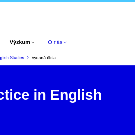
Výzkum
O nás
glish Studies
Vydaná čísla
tice in English