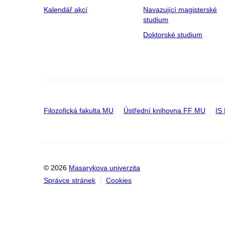
Kalendář akcí
Navazující magisterské
studium
Doktorské studium
Filozofická fakulta MU
Ústřední knihovna FF MU
IS
© 2026
Masarykova univerzita
Správce stránek
Cookies