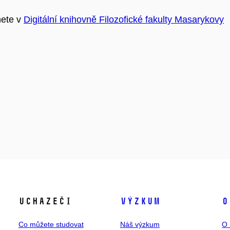
nete v
Digitální knihovně Filozofické fakulty Masarykovy
Uchazeči
Výzkum
O
Co můžete studovat
Náš výzkum
O 