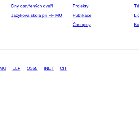
Dny otevřených dveří
Projekty
T
Jazyková škola při FF MU
Publikace
Li
Časopisy
Ko
 MU
ELF
O365
INET
CIT