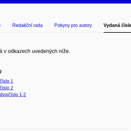
o
Redakční rada
Pokyny pro autory
Vydaná čísl
ná v odkazech uvedených níže.
0
číslo 1
číslo 2
dvojčíslo 1-2