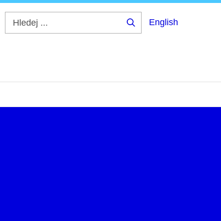
English
Hledej
...