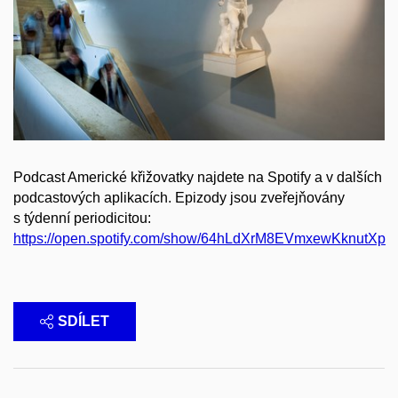
Podcast Americké křižovatky najdete na Spotify a v dalších
podcastových aplikacích. Epizody jsou zveřejňovány
s týdenní periodicitou:
https://open.spotify.com/show/64hLdXrM8EVmxewKknutXp
SDÍLET