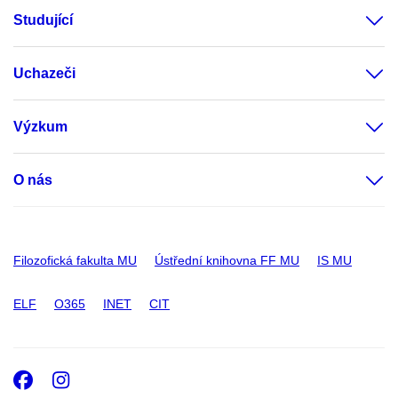
Studující
Uchazeči
Výzkum
O nás
Filozofická fakulta MU
Ústřední knihovna FF MU
IS MU
ELF
O365
INET
CIT
Facebook
Instagram