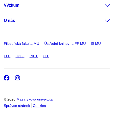
Výzkum
O nás
Filozofická fakulta MU
Ústřední knihovna FF MU
IS MU
ELF
O365
INET
CIT
Facebook
Instagram
© 2026
Masarykova univerzita
Správce stránek
Cookies