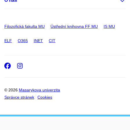
O nás
Filozofická fakulta MU
Ústřední knihovna FF MU
IS MU
ELF
O365
INET
CIT
Facebook
Instagram
© 2026
Masarykova univerzita
Správce stránek
Cookies