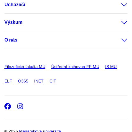
Uchazeči
Výzkum
O nás
Filozofická fakulta MU
Ústřední knihovna FF MU
IS MU
ELF
O365
INET
CIT
Facebook
Instagram
© 2026
Masarykova univerzita