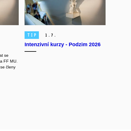
TIP
1.
7.
Intenzivní kurzy - Podzim 2026
at se
na FF MU.
se členy