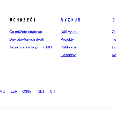
Uchazeči
Výzkum
O
Co můžete studovat
Náš výzkum
O 
Dny otevřených dveří
Projekty
T
Jazyková škola při FF MU
Publikace
Li
Časopisy
Ko
 MU
ELF
O365
INET
CIT