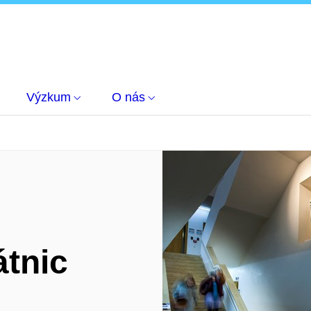
Výzkum
O nás
átnic