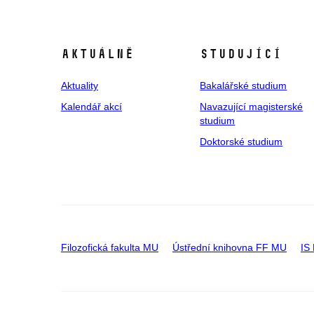
Aktuálně
Studující
Aktuality
Bakalářské studium
Kalendář akcí
Navazující magisterské
studium
Doktorské studium
Filozofická fakulta MU
Ústřední knihovna FF MU
IS