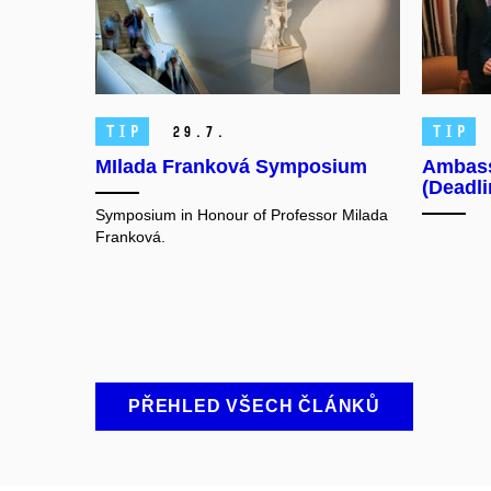
TIP
TIP
29.
7.
MIlada Franková Symposium
Ambass
(Deadl
Symposium in Honour of Professor Milada
Franková.
PŘEHLED VŠECH ČLÁNKŮ