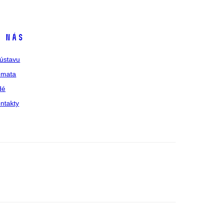
 nás
ústavu
émata
dé
ntakty