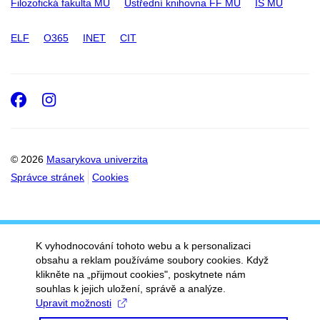
Filozofická fakulta MU
Ústřední knihovna FF MU
IS MU
ELF
O365
INET
CIT
Facebook
Instagram
© 2026
Masarykova univerzita
Správce stránek
Cookies
K vyhodnocování tohoto webu a k personalizaci
obsahu a reklam používáme soubory cookies. Když
klikněte na „přijmout cookies", poskytnete nám
souhlas k jejich uložení, správě a analýze.
Upravit možnosti