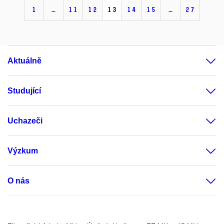
1
…
11
12
13
14
15
…
27
Aktuálně
Studující
Uchazeči
Výzkum
O nás