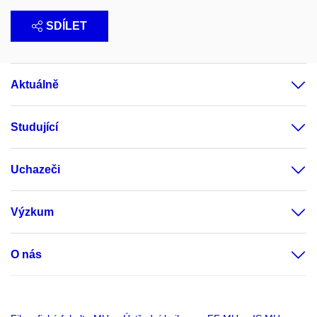
SDÍLET
Aktuálně
Studující
Uchazeči
Výzkum
O nás