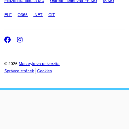
Filozofická fakulta MU
Ústřední knihovna FF MU
IS MU
ELF
O365
INET
CIT
Facebook
Instagram
© 2026
Masarykova univerzita
Správce stránek
Cookies