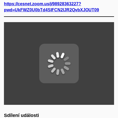
https://cesnet.zoom.us/j/98928363227?
pwd=UkFWZ0U0bTd4SlFCN2lJR2QvbXJOUT09
Sdílení události