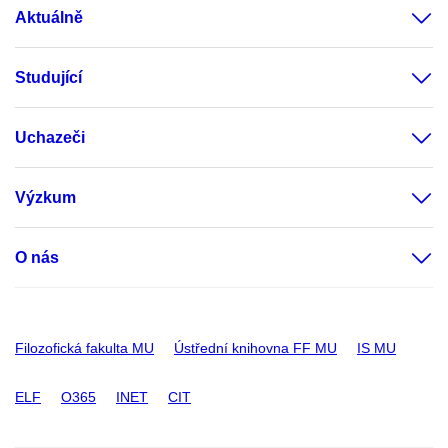
Aktuálně
Studující
Uchazeči
Výzkum
O nás
Filozofická fakulta MU
Ústřední knihovna FF MU
IS MU
ELF
O365
INET
CIT