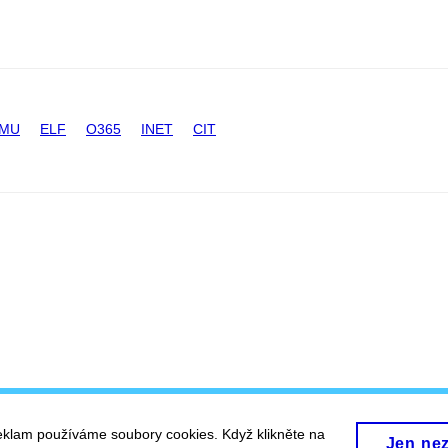
 MU
ELF
O365
INET
CIT
eklam používáme soubory cookies. Když klikněte na
Jen ne