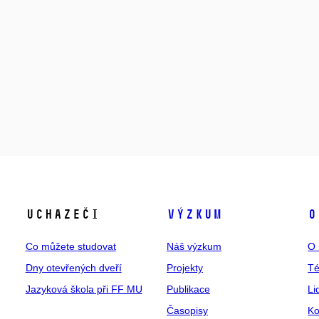
Uchazeči
Výzkum
O
Co můžete studovat
Náš výzkum
O 
Dny otevřených dveří
Projekty
T
Jazyková škola při FF MU
Publikace
Li
Časopisy
Ko