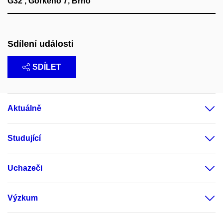
G32 , Gorkého 7, Brno
Sdílení události
SDÍLET
Aktuálně
Studující
Uchazeči
Výzkum