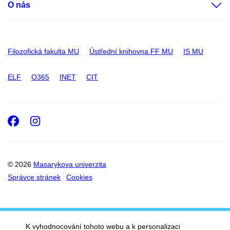
O nás
Filozofická fakulta MU
Ústřední knihovna FF MU
IS MU
ELF
O365
INET
CIT
Facebook
Instagram
© 2026
Masarykova univerzita
Správce stránek
Cookies
K vyhodnocování tohoto webu a k personalizaci