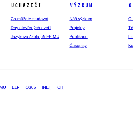
Uchazeči
Výzkum
O
Co můžete studovat
Náš výzkum
O 
Dny otevřených dveří
Projekty
T
Jazyková škola při FF MU
Publikace
Li
Časopisy
Ko
 MU
ELF
O365
INET
CIT