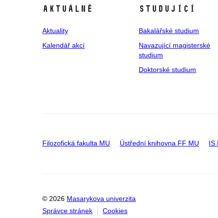
Aktuálně
Studující
Aktuality
Bakalářské studium
Kalendář akcí
Navazující magisterské
studium
Doktorské studium
Filozofická fakulta MU
Ústřední knihovna FF MU
IS
© 2026
Masarykova univerzita
Správce stránek
Cookies