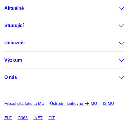
Aktuálně
Studující
Uchazeči
Výzkum
O nás
Filozofická fakulta MU
Ústřední knihovna FF MU
IS MU
ELF
O365
INET
CIT