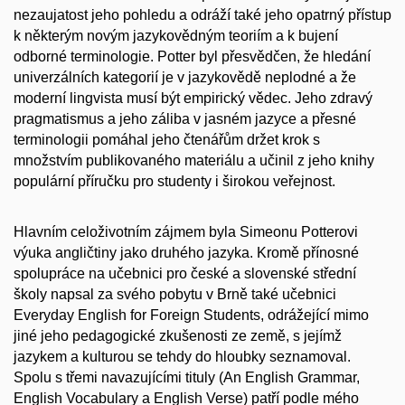
nezaujatost jeho pohledu a odráží také jeho opatrný přístup
k některým novým jazykovědným teoriím a k bujení
odborné terminologie. Potter byl přesvědčen, že hledání
univerzálních kategorií je v jazykovědě neplodné a že
moderní lingvista musí být empirický vědec. Jeho zdravý
pragmatismus a jeho záliba v jasném jazyce a přesné
terminologii pomáhal jeho čtenářům držet krok s
množstvím publikovaného materiálu a učinil z jeho knihy
populární příručku pro studenty i širokou veřejnost.
Hlavním celoživotním zájmem byla Simeonu Potterovi
výuka angličtiny jako druhého jazyka. Kromě přínosné
spolupráce na učebnici pro české a slovenské střední
školy napsal za svého pobytu v Brně také učebnici
Everyday English for Foreign Students, odrážející mimo
jiné jeho pedagogické zkušenosti ze země, s jejímž
jazykem a kulturou se tehdy do hloubky seznamoval.
Spolu s třemi navazujícími tituly (An English Grammar,
English Vocabulary a English Verse) patří podle mého