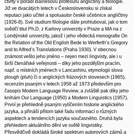
čtvrtý v pořadí Bainesovu profesuru angličtiny a filologie.
Již ve dvacátých letech v Československu si získal
reputaci jako učitel a spoluautor české učebnice angličtiny
(1926-8). Své studium filologie dále prohluboval, jak o tom
svědčí titul Ph.D. z Karlovy univerzity v Praze a MA na z
Londýnské univerzity, jakož i jeho vědecká monografie On
the Relation of the Old English Bede to Werferth’s Gregory
and to Alfred’s Translations (Praha 1930). V obecnou
známost vešlo jeho jméno – nejen mezi lingvisty, ale i u
širší čtenářské veřejnosti – díky jeho pozdějším pracím,
např. o místních jménech v Lancashiru, etymologii slova
plough (pluh) či o anglických frázových slovesech (1965),
recenzím psaným v letech 1958 až 1973 především pro
časopis Modern Language Review, a zvláště pak díky jeho
knihám Our Language (1950) a Modern Linguistics (1957).
První je přehledně psaným vylíčením historie anglického
jazyka, a přináší přitom také řadu informací o různých
aspektech a tendencích jazyka současného. Druhá byla
přehledem aktuálního dění ve světě lingvistiky.
Přesvědčivě dokládá široké spektrum autorových zájmů a