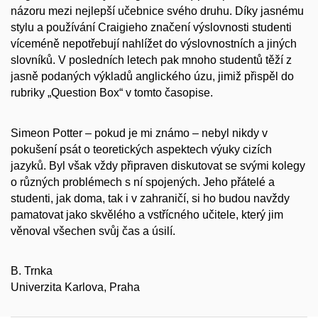
názoru mezi nejlepší učebnice svého druhu. Díky jasnému
stylu a používání Craigieho značení výslovnosti studenti
víceméně nepotřebují nahlížet do výslovnostních a jiných
slovníků. V posledních letech pak mnoho studentů těží z
jasně podaných výkladů anglického úzu, jimiž přispěl do
rubriky „Question Box“ v tomto časopise.
Simeon Potter – pokud je mi známo – nebyl nikdy v
pokušení psát o teoretických aspektech výuky cizích
jazyků. Byl však vždy připraven diskutovat se svými kolegy
o různých problémech s ní spojených. Jeho přátelé a
studenti, jak doma, tak i v zahraničí, si ho budou navždy
pamatovat jako skvělého a vstřícného učitele, který jim
věnoval všechen svůj čas a úsilí.
B. Trnka
Univerzita Karlova, Praha