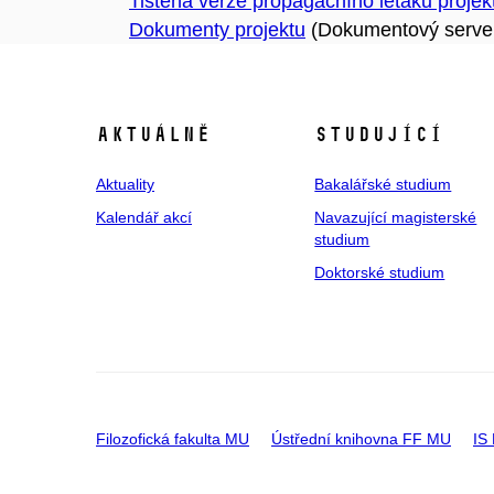
Tištěná verze propagačního letáku projek
Dokumenty projektu
(Dokumentový serve
Aktuálně
Studující
Aktuality
Bakalářské studium
Kalendář akcí
Navazující magisterské
studium
Doktorské studium
Filozofická fakulta MU
Ústřední knihovna FF MU
IS