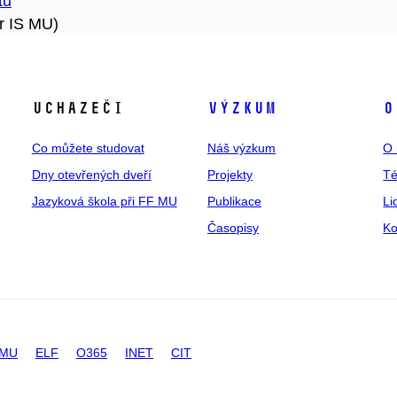
tu
r IS MU)
Uchazeči
Výzkum
O
Co můžete studovat
Náš výzkum
O 
Dny otevřených dveří
Projekty
T
Jazyková škola při FF MU
Publikace
Li
Časopisy
Ko
 MU
ELF
O365
INET
CIT